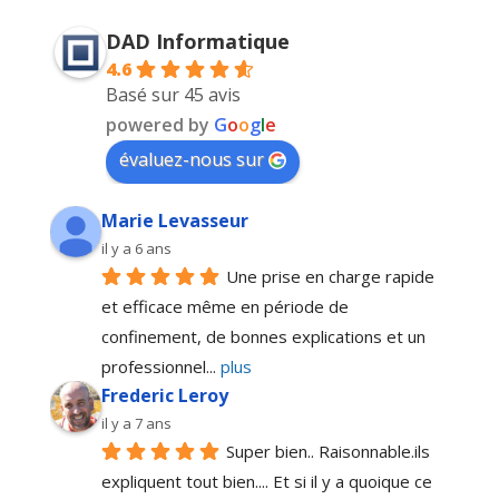
DAD Informatique
4.6
Basé sur 45 avis
powered by
G
o
o
g
l
e
évaluez-nous sur
Marie Levasseur
il y a 6 ans
Une prise en charge rapide 
et efficace même en période de 
confinement, de bonnes explications et un 
professionnel
... 
plus
Frederic Leroy
il y a 7 ans
Super bien.. Raisonnable.ils 
expliquent tout bien.... Et si il y a quoique ce 