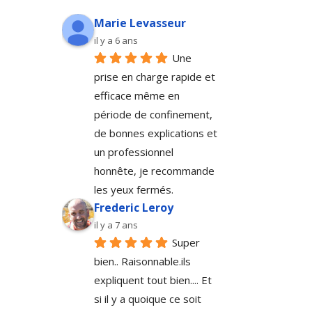
Marie Levasseur
il y a 6 ans
Une 
prise en charge rapide et 
efficace même en 
période de confinement, 
de bonnes explications et 
un professionnel 
honnête, je recommande 
les yeux fermés.
Frederic Leroy
il y a 7 ans
Super 
bien.. Raisonnable.ils 
expliquent tout bien.... Et 
si il y a quoique ce soit 