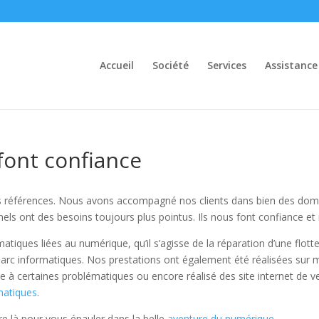
Accueil
Société
Services
Assistance
font confiance
s références. Nous avons accompagné nos clients dans bien des doma
nels ont des besoins toujours plus pointus. Ils nous font confiance 
ques liées au numérique, qu’il s’agisse de la réparation d’une flott
parc informatiques. Nos prestations ont également été réalisées su
e à certaines problématiques ou encore réalisé des site internet de v
matiques
.
 là pour vous épauler dans la belle
aventure du numérique
.