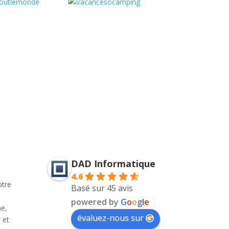
DAD Informatique
4.6
tre
Basé sur 45 avis
powered by
G
o
o
g
l
e
e,
évaluez-nous sur
 et