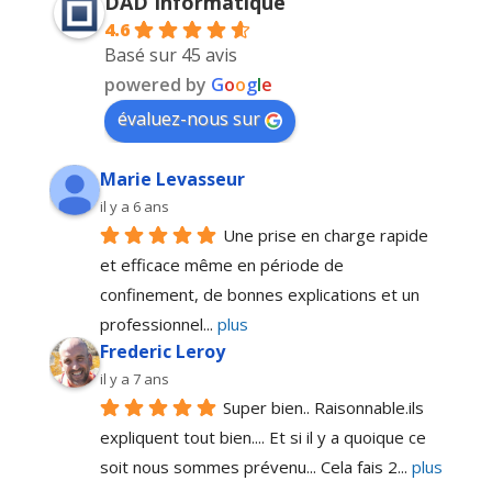
DAD Informatique
4.6
Basé sur 45 avis
powered by
G
o
o
g
l
e
évaluez-nous sur
Marie Levasseur
il y a 6 ans
Une prise en charge rapide 
et efficace même en période de 
confinement, de bonnes explications et un 
professionnel
... 
plus
Frederic Leroy
il y a 7 ans
Super bien.. Raisonnable.ils 
expliquent tout bien.... Et si il y a quoique ce 
soit nous sommes prévenu... Cela fais 2
... 
plus